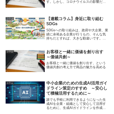
す。しかし、コロナウイルスの影響だけ
ではなく、その背景には社会・経済環境
の変化があることにも注意する必要があ
ります。全ての企業が、このような大き
な変化も踏まえて、自社の現...
【連載コラム】身近に取り組む
コラム
SDGs
SDGsへの取り組みは、政府や大企業、業
績に余裕ある企業が行うもの、そんな気
持ちだとすれば、大きな勘違いです。実
は、どんなに小規模な企業でも、人手不
足であっても、SDGsに取り組む気持ちが
あれば、工夫次第で成果を上げることが
お客様と一緒に価値を創り出す
コラム
できます。それど...
～価値共創～
お客様と一緒に価値を創り出す、という
価値共創の考え方で商品の魅力を高める
中小企業のための生成AI活用ガイ
コラム
ドライン策定のすすめ ～安心し
て積極活用するために～
誰でも手軽に利用できるようになった生
成AIを企業・組織として安心して活用す
るために、生成AIガイドラインを作成す
る方法を説明します