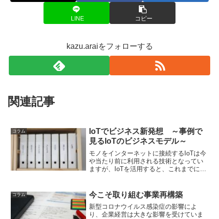
LINE
コピー
kazu.araiをフォローする
関連記事
IoTでビジネス新発想 ～事例で
コラム
見るIoTのビジネスモデル～
モノをインターネットに接続するIoTは今
や当たり前に利用される技術となってい
ますが、IoTを活用すると、これまでには
ない新発想のビジネスを始めることも可
能です。サービスの発想によるIoTビジネ
スとは・・・中小企業活力向上プロジェ
今こそ取り組む事業再構築
コラム
クトネクスト...
新型コロナウイルス感染症の影響によ
り、企業経営は大きな影響を受けていま