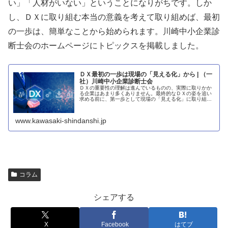
い」「人材がいない」ということになりがちです。しか
し、ＤＸに取り組む本当の意義を考えて取り組めば、最初
の一歩は、簡単なことから始められます。川崎中小企業診
断士会のホームページにトピックスを掲載しました。
ＤＸ最初の一歩は現場の「見える化」から | （一
社）川崎中小企業診断士会
ＤＸの重要性の理解は進んでいるものの、実際に取りかか
る企業はあまり多くありません。最終的なＤＸの姿を追い
求める前に、第一歩として現場の「見える化」に取り組む
ことで、成果を出すことができます。（新井 一成）
www.kawasaki-shindanshi.jp
コラム
シェアする
X
Facebook
はてブ